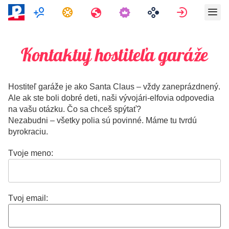
Multiplayer
Úlohy
Cestovania
Prihlásiť 
Kontaktuj hostiteľa garáže
Hostiteľ garáže je ako Santa Claus – vždy zaneprázdnený.
Ale ak ste boli dobré deti, naši vývojári-elfovia odpovedia
na vašu otázku. Čo sa chceš spýtať?
Nezabudni – všetky polia sú povinné. Máme tu tvrdú
byrokraciu.
Tvoje meno:
Tvoj email: