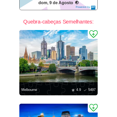
dom, 9 de Agosto
Powered by
DaysPedia.c
om
Quebra-cabeças Semelhantes:
Melbourne
4.9
5497