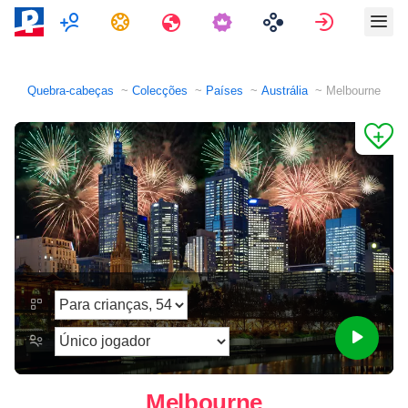
Multijogador
Tarefas
Viagens
Assinar e
Quebra-cabeças
Colecções
Países
Austrália
Melbourne
Melbourne