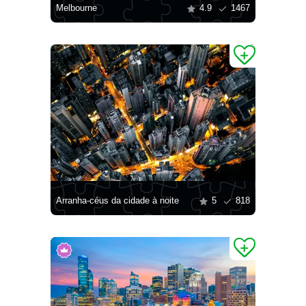
Melbourne
4.9
1467
Arranha-céus da cidade à noite
5
818