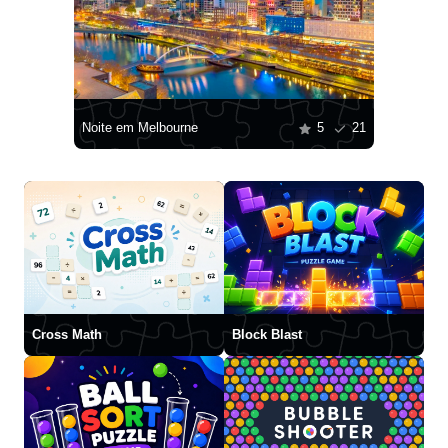
Noite em Melbourne
5
21
Cross Math
Block Blast