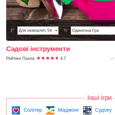
Садові інструменти
Рейтинг Пазла:
4.7
Інші ігри
Солітер
Маджонг
Судоку