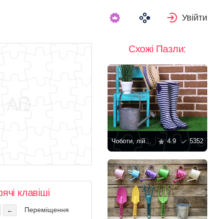
Увійти
Схожі Пазли:
Чоботи, лійка та капелюх
4.9
5352
рячі клавіші
Переміщення
←