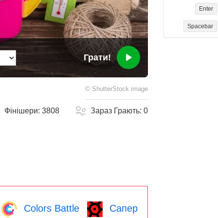
Enter
Spacebar
Грати!
©
ShutterStock
image
Фінішери:
3808
Зараз Грають:
0
Colors Battle
Сапер