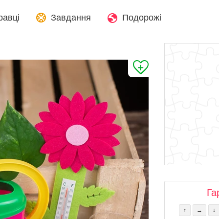
равці
Завдання
Подорожі
Га
↑
→
↓