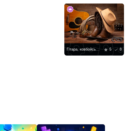
Гітара, ковбойські чоботи і капелюх
5
8