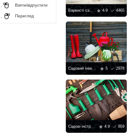
,
Взяти/відпустити
Барвисті садові інструменти
4.9
4465
,
Перегляд
Садовий інвентар
5
2978
Садові інструменти на дерев'яному тлі
4.9
859