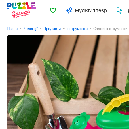
Обране
Мультиплеєр
Г
Пазли
Колекції
Предмети
Інструменти
Садові інструменти