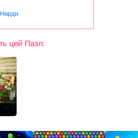
Нарди
ять цей Пазл: