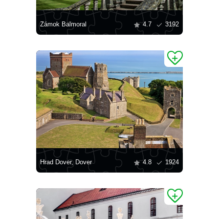
Zámok Balmoral
4.7
3192
Hrad Dover, Dover
4.8
1924