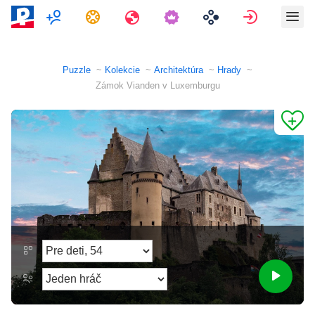
Multiplayer
Úlohy
Cestovania
Prihlásiť 
Puzzle
Kolekcie
Architektúra
Hrady
Zámok Vianden v Luxemburgu