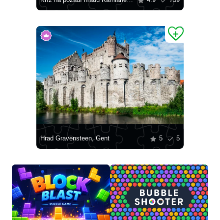
Kríž na pozadí hradu Kamianec-Podiľskyj
4.9
739
Hrad Gravensteen, Gent
5
5