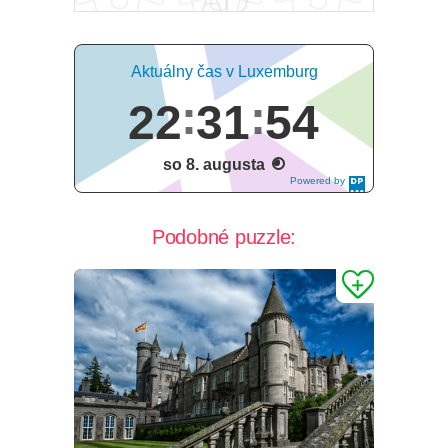
Aktuálny čas v Luxemburg
22
31
54
so 8. augusta
Powered by
DaysPedia.c
om
Podobné puzzle: