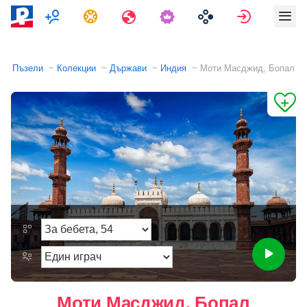
Мултиплейър
Задачи
Пътувания
Вход
Пъзели
Колекции
Държави
Индия
Моти Масджид, Бопал
Моти Масджид, Бопал