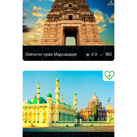
Заблатен храм Мадхаварая
4.9
982