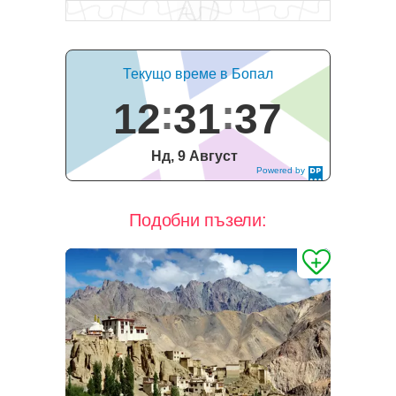
Текущо време в Бопал
12
31
37
Нд, 9 Август
Powered by
DaysPedia.c
om
Подобни пъзели: