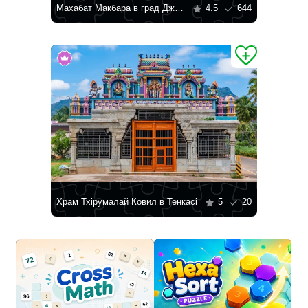
Махабат Макбара в град Джунагадх
4.5
644
Храм Тхірумалай Ковил в Тенкасі
5
20