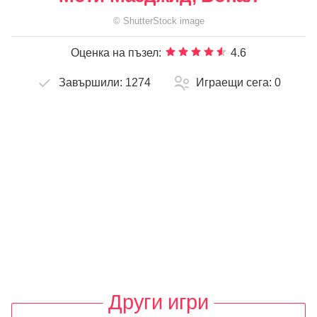
©
ShutterStock
image
Оценка на пъзел:
4.6
Завършили:
1274
Играещи сега:
0
Други игри