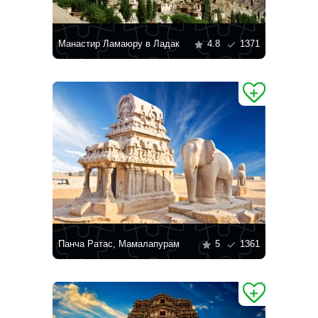
Манастир Ламаюру в Ладак
4.8
1371
Панча Ратас, Мамалапурам
5
1361