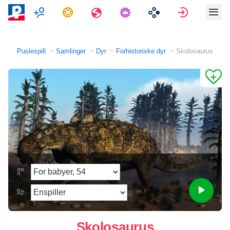
Flerspiller
Oppgaver
Reiser
Logg på
Puslespill
Samlinger
Dyr
Forhistoriske dyr
Skolosaurus
Skolosaurus