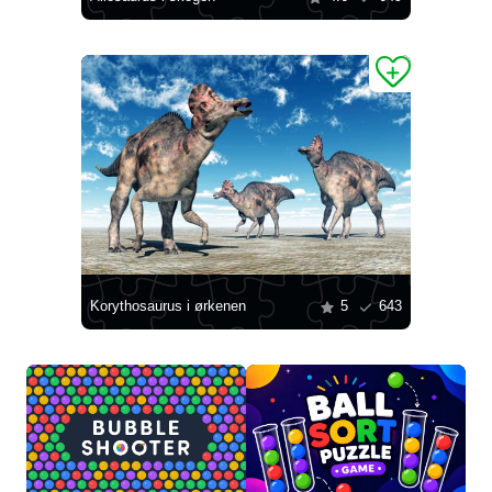
Korythosaurus i ørkenen
5
643