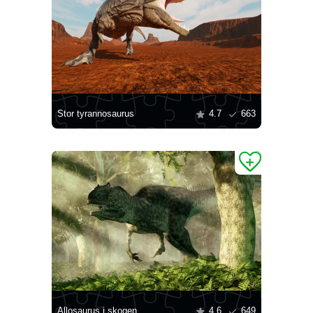
Stor tyrannosaurus
4.7
663
Allosaurus i skogen
4.6
649