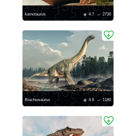
karnotaurus
4.7
2730
Brachiosaurus
4.8
1180