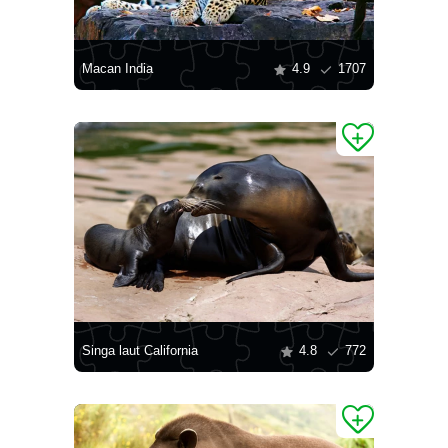
Macan India
4.9
1707
Singa laut California
4.8
772