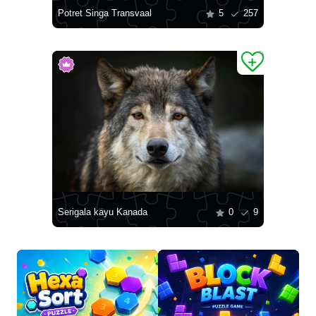
Potret Singa Transvaal
5
257
Serigala kayu Kanada
0
9