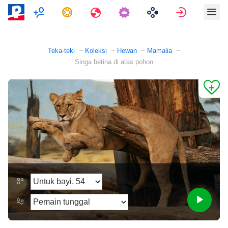
Pemain ganda
Tugas
Perjalanan
Masuk
Teka-teki
Koleksi
Hewan
Mamalia
Singa betina di atas pohon