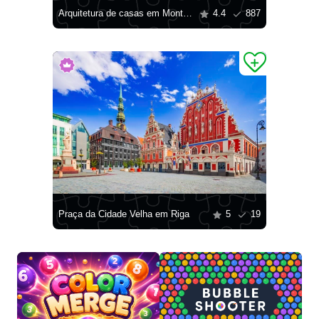
Arquitetura de casas em Montenegro
4.4
887
Praça da Cidade Velha em Riga
5
19