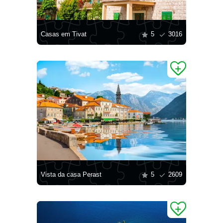
Casas em Tivat
5
3016
Vista da casa Perast
5
2609