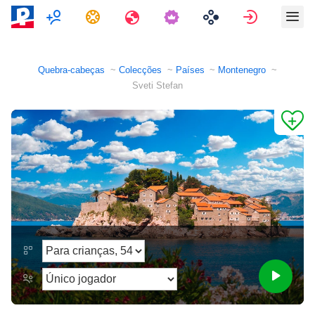
Multijogador
Tarefas
Viagens
Assinar e
Quebra-cabeças
Colecções
Países
Montenegro
Sveti Stefan