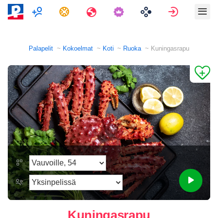
Moninpelit
Tehtävät
Matkat
Kirjaudu 
Palapelit
Kokoelmat
Koti
Ruoka
Kuningasrapu
Kuningasrapu