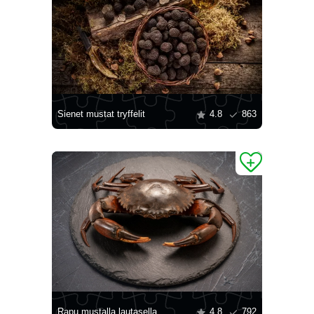
Sienet mustat tryffelit
4.8
863
Rapu mustalla lautasella
4.8
792