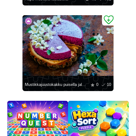
Mustikkajuustokakku puisella jalustalla
0
10