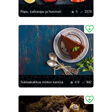
Rapu, katkarapu ja hummeri
5
1579
Suklaakakkua mintun kanssa
4.9
942