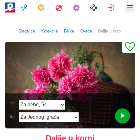
Više igrača
Zadaci
Путовања
Prijavi se
Slagalice
Kolekcije
Biljke
Cvece
Dalije u korpi
Dalije u korpi