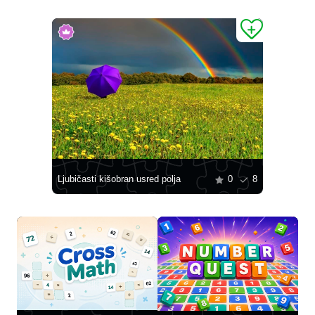
Ljubičasti kišobran usred polja
0
8