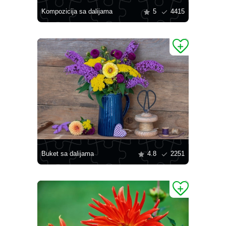
Kompozicija sa dalijama
5
4415
Buket sa dalijama
4.8
2251