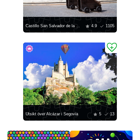
Castillo San Salvador de la Punta
4.9
1105
Utsikt över Alcázar i Segovia
5
13