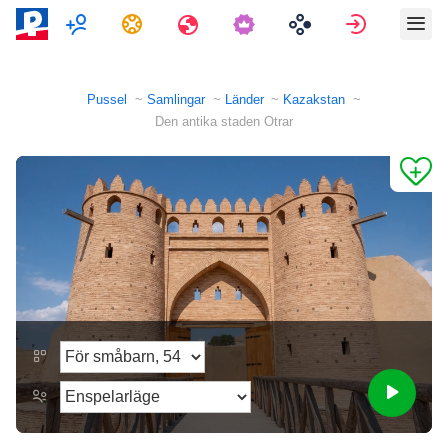
Multiplayer
Uppgifter
Resor
Logga in
Pussel
Samlingar
Länder
Kazakstan
Den antika staden Otrar