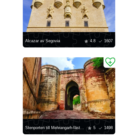
Alcazar av Segovia
4.8
1607
Stenporten till Mehrangarh-fästningen
5
1498