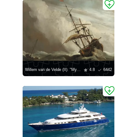
Willem van de Velde (II): "Myrsky"
4.8
6442