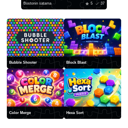
Bostonin satama
5
37
Bubble Shooter
Block Blast
Color Merge
Hexa Sort