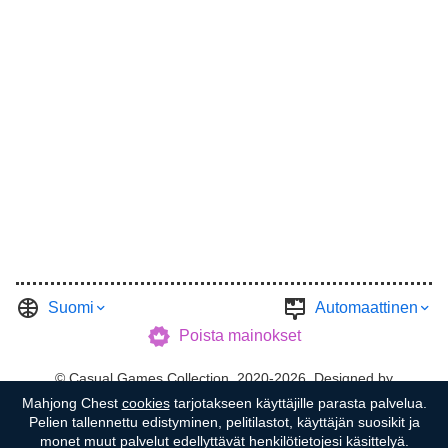
Suomi
Automaattinen
Poista mainokset
©
Casual Games Collection
, 2020-2026. Designed by
Mahjong Chest
cookies
tarjotakseen käyttäjille parasta palvelua.
FINAL LEVEL
.
Käyttöehdot
Tietosuoja
Garažen isäntä
Pelien tallennettu edistyminen, pelitilastot, käyttäjän suosikit ja
monet muut palvelut edellyttävät henkilötietojesi käsittelyä.