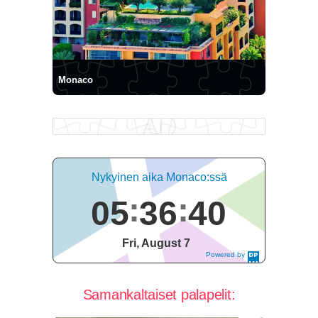
Monaco
Nykyinen aika Monaco:ssä
05
36
41
Fri, August 7
Powered by
DaysPedia.c
om
Samankaltaiset palapelit: