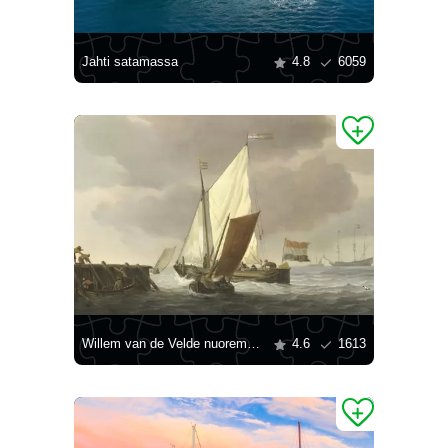
Jahti satamassa
4.8
6059
Willem van de Velde nuorempi: "Laivoja rannikon edustalla tuulisessa säässä"
4.6
1613