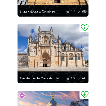
Stara katedra w Coimbrze
4.7
785
Klasztor Santa Maria da Vitoria, Batalha
4.9
747