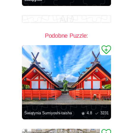
Podobne Puzzle:
Świątynia Sumiyoshi-taisha
4.8
3231