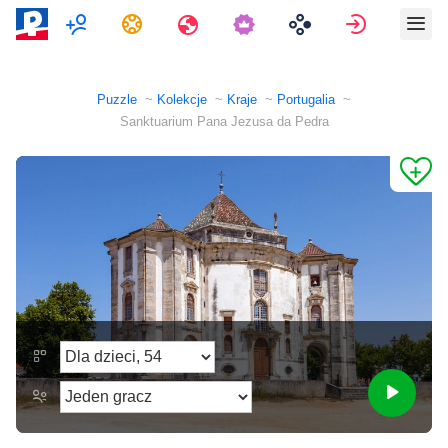
Multiplayer
Zadania
Podróże
Zaloguj si
Puzzle
Kolekcje
Kraje
Portugalia
Sanktuarium Pana Jezusa da Pedra