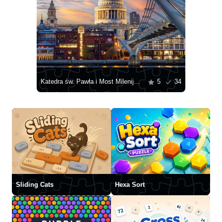
Katedra św. Pawła i Most Milenijny nad Tamizą
5
34
Sliding Cats
Hexa Sort