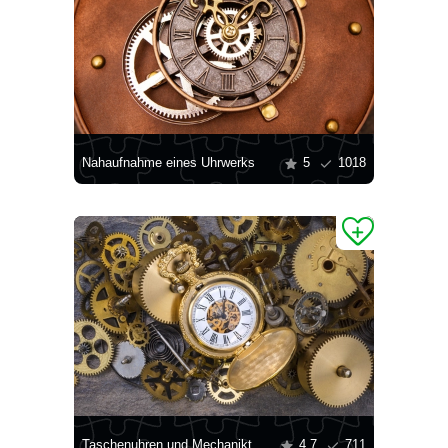
Nahaufnahme eines Uhrwerks
5
1018
Taschenuhren und Mechanikteile
4.7
711