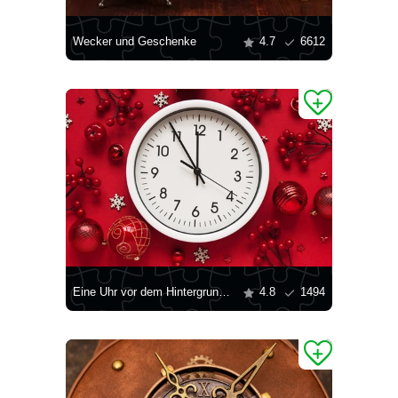
Wecker und Geschenke
4.7
6612
Eine Uhr vor dem Hintergrund festlicher Dekoration
4.8
1494