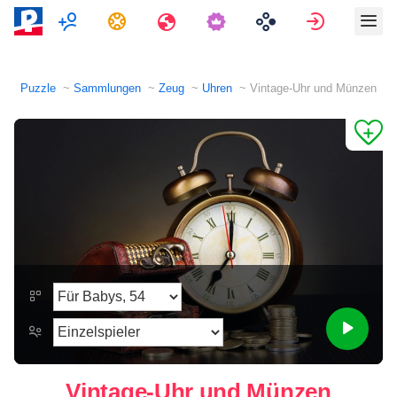
Multiplayer
Aufgaben
Reisen
Anmelde
Puzzle
Sammlungen
Zeug
Uhren
Vintage-Uhr und Münzen
Vintage-Uhr und Münzen