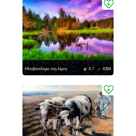
Ηλιοβασίλεμα στη λίμνη
4.7
4384