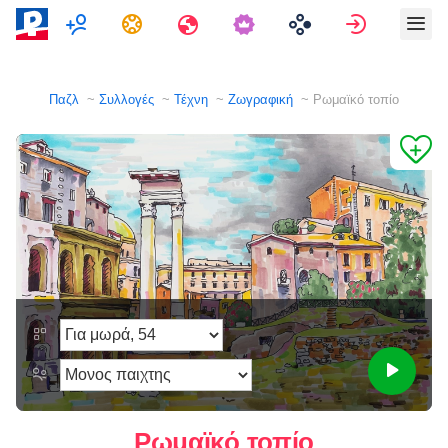
Πολλαπλών παικτών
Εργασίες
Ταξίδια
Κάνε εγγ
Παζλ
Συλλογές
Τέχνη
Ζωγραφική
Ρωμαϊκό τοπίο
Ρωμαϊκό τοπίο