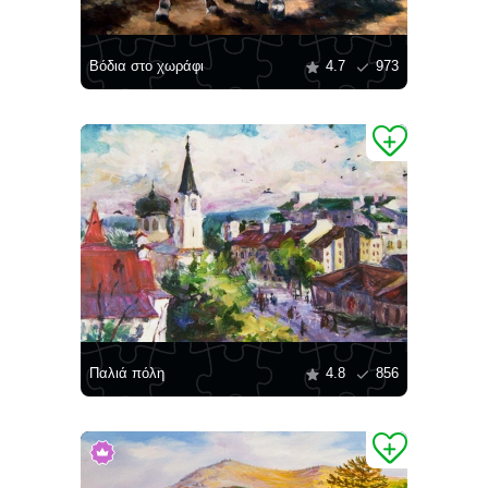
Βόδια στο χωράφι
4.7
973
Παλιά πόλη
4.8
856