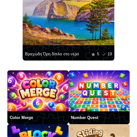
Βραχώδη Όρη δίπλα στο νερό
5
19
Color Merge
Number Quest