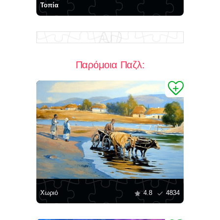
Τοπία
Παρόμοια Παζλ:
Χωριό
4.8
4834