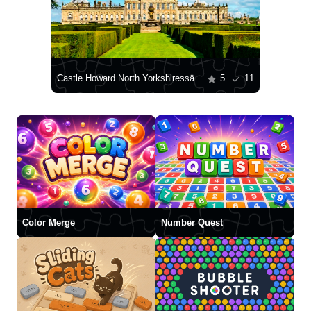
Castle Howard North Yorkshiressä
5
11
Color Merge
Number Quest