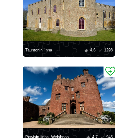
Tauntonin linna
4.6
1298
Powisin linna, Welshpool
4.7
945