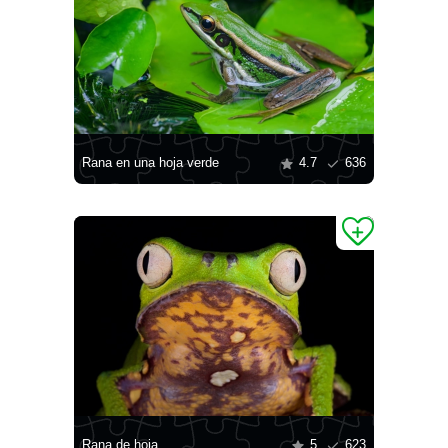
Rana en una hoja verde
4.7
636
Rana de hoja
5
623