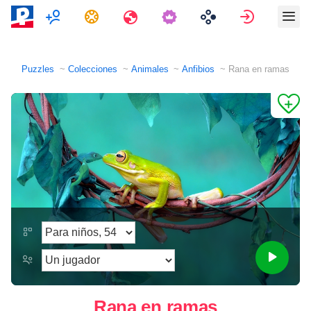
Multijugador
Tareas
Viajes
Entrar
Puzzles
Colecciones
Animales
Anfibios
Rana en ramas
Rana en ramas