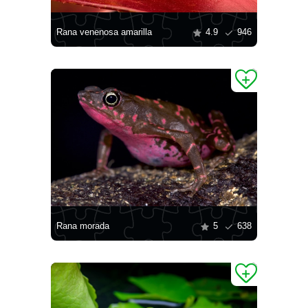
Rana venenosa amarilla
4.9
946
Rana morada
5
638