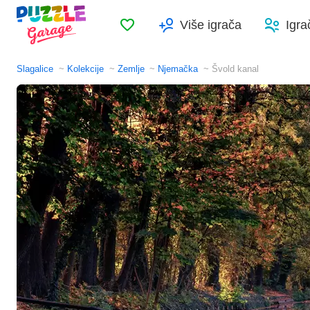
Omiljeno
Više igrača
Igra
Slagalice
Kolekcije
Zemlje
Njemačka
Švold kanal