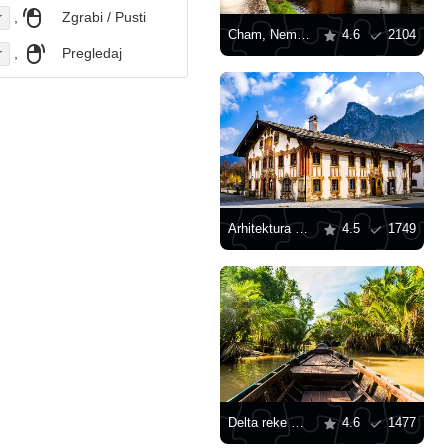
,
Zgrabi / Pusti
r
Cham, Nemačka
4.6
2104
,
Pregledaj
r
Arhitektura objekata u Oberamergau
4.5
1749
Delta reke Mekong
4.6
1477