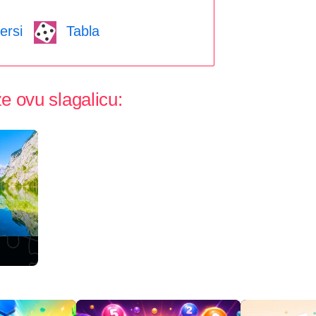
ersi
Tabla
e ovu slagalicu: