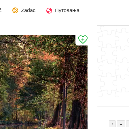
či
Zadaci
Путовања
↑
→