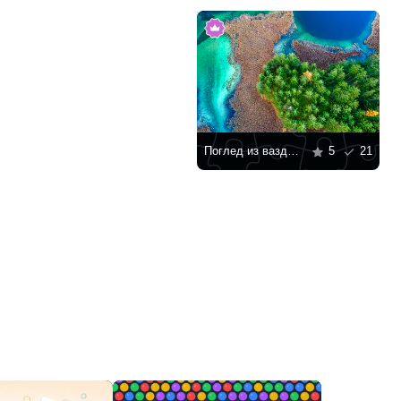
Поглед из ваздуха на Остерска језера
5
21