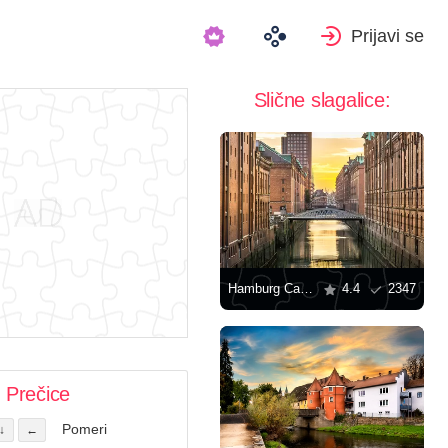
Prijavi se
Slične slagalice:
Hamburg Canals
4.4
2347
Prečice
Pomeri
↓
←