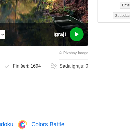
Ente
Spaceba
Igraj!
©
Pixabay
image
Finišeri:
1694
Sada igraju:
0
doku
Colors Battle