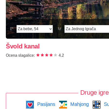
Švold kanal
Ocena slagalice:
4.2
Druge igre
Pasijans
Mahjong
Su