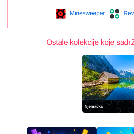
Minesweeper
Rev
Ostale kolekcije koje sadrž
Njemačka