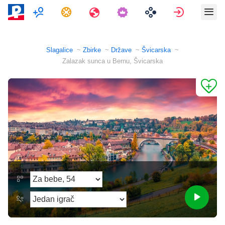
Više Igrača
Zadaci
Putovanja
Prijava
Slagalice
Zbirke
Države
Švicarska
Zalazak sunca u Bernu, Švicarska