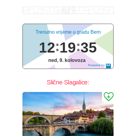
Trenutno vrijeme u gradu Bern
12
19
36
ned, 9. kolovoza
Powered by
DaysPedia.c
om
Slične Slagalice: