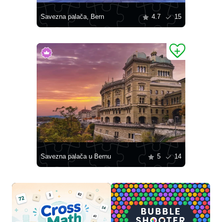
Savezna palača, Bern
4.7
15
Savezna palača u Bernu
5
14