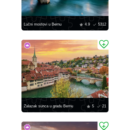
Lučni mostovi u Bernu
4.9
5312
Zalazak sunca u gradu Bernu
5
21