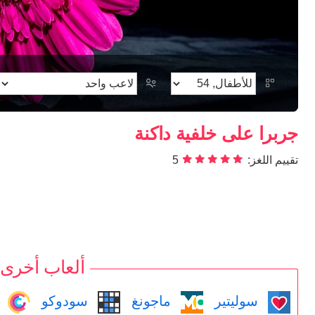
جربرا على خلفية داكنة
تقييم اللغز:
5
ألعاب أخرى
سوليتير
ماجونغ
سودوكو
م