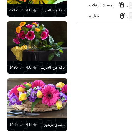
,
إمساك / إفلات
باقة من الجربيرا الصفراء
4.6
4212
,
معاينة
باقة من الجربيرا
4.6
1496
تنسيق بزهور الجربيرا الوردية
4.8
1435