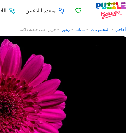
المفضلات
متعدد اللاعبين
الل
أحاجي
المجموعات
نباتات
زهور
جربرا على خلفية داكنة