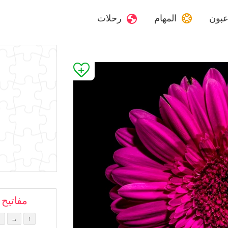
اعبون
المهام
رحلات
مفاتيح 
↓
→
↑