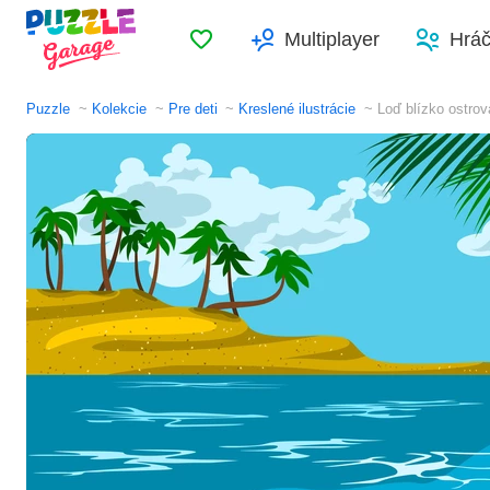
Obľúbené
Multiplayer
Hráč
Puzzle
Kolekcie
Pre deti
Kreslené ilustrácie
Loď blízko ostrov