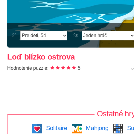
Loď blízko ostrova
Hodnotenie puzzle:
5
Ostatné hr
Solitaire
Mahjong
Su