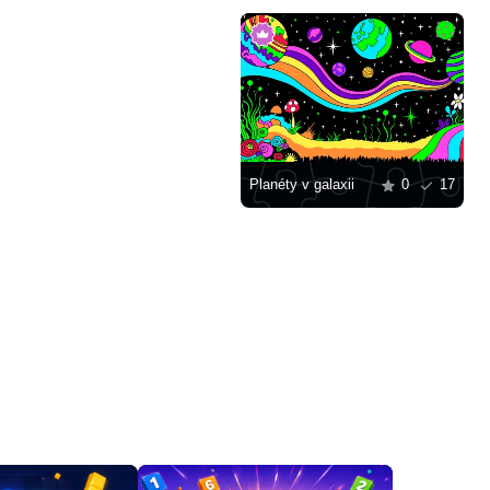
Planéty v galaxii
0
17