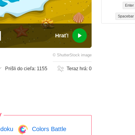
Enter
Spacebar
Hrať!
©
ShutterStock
image
Prišli do cieľa:
1155
Teraz hrá:
0
y
doku
Colors Battle