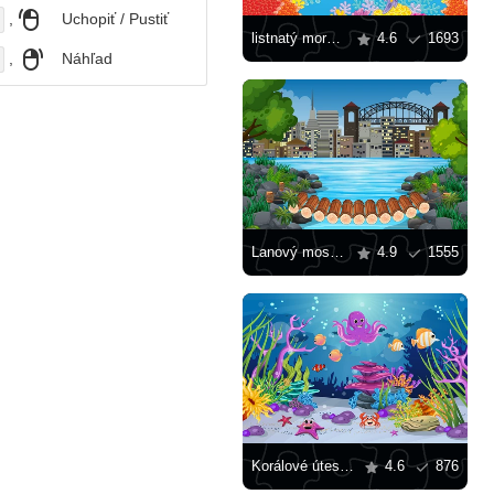
,
Uchopiť / Pustiť
listnatý morský drak
4.6
1693
,
Náhľad
Lanový most v meste
4.9
1555
Korálové útesy a ryby
4.6
876