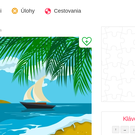
i
Úlohy
Cestovania
a
Kláv
↑
→
↓