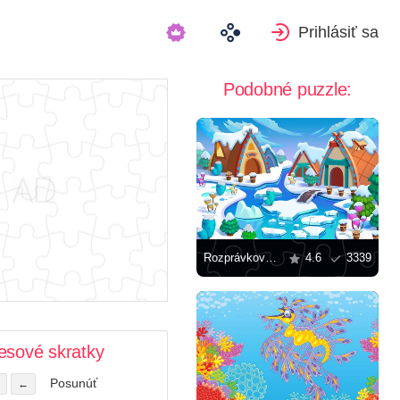
Prihlásiť sa
Podobné puzzle:
Rozprávková zimná dedinka
4.6
3339
esové skratky
Posunúť
←