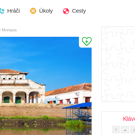
Hráči
Úkoly
Cesty
de Mompos
Kláv
↑
→
↓