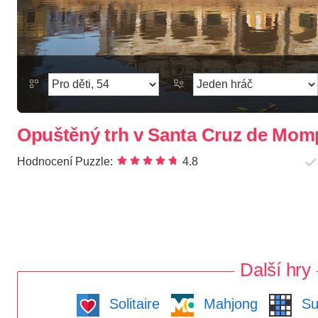
Opuštěný trh v Santa Cruz de Mo
Hodnocení Puzzle:
4.8
Další hry
Solitaire
Mahjong
Su