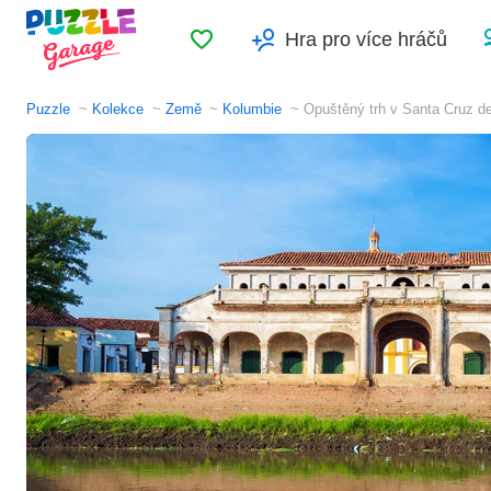
Oblíbené
Hra pro více hráčů
Puzzle
Kolekce
Země
Kolumbie
Opuštěný trh v Santa Cruz 