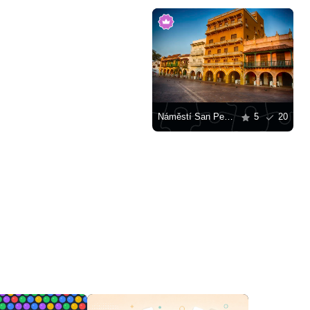
Náměstí San Pedro Claver, Cartagena
5
20