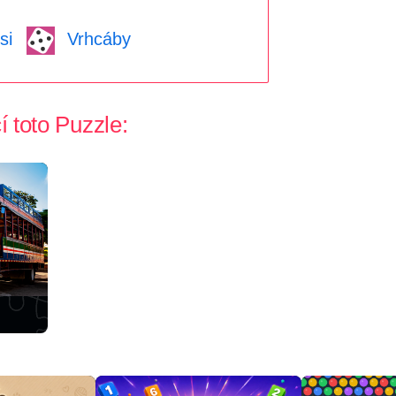
si
Vrhcáby
í toto Puzzle: