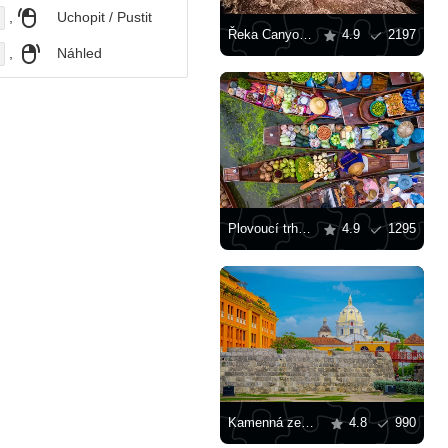
,
Uchopit / Pustit
Řeka Canyo Crystals
4.9
2197
,
Náhled
Plovoucí trh v Thajsku
4.9
1295
Kamenná zeď v Cartageně
4.8
990