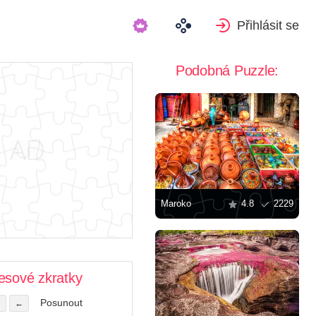
Přihlásit se
Podobná Puzzle:
Maroko
4.8
2229
esové zkratky
Posunout
←