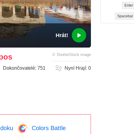
Enter
Spacebar
Hrát!
mpos
©
ShutterStock
image
Dokončovatelé:
751
Nyní Hrají:
0
doku
Colors Battle