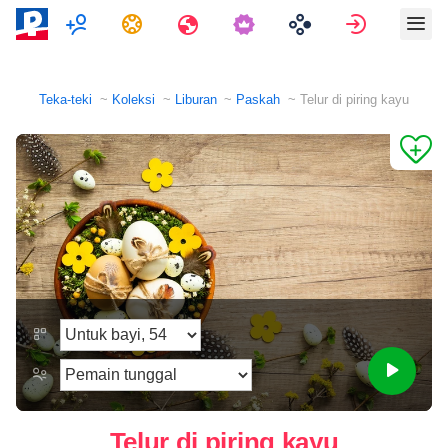
Pemain ganda
Tugas
Perjalanan
Masuk
Teka-teki
Koleksi
Liburan
Paskah
Telur di piring kayu
Telur di piring kayu