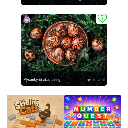
Pysanky di atas piring
5
8