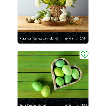
Karangan bunga dan telur di atas meja
4.7
1444
Telur Paskah di hati
4.5
1130