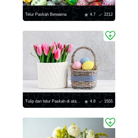
Telur Paskah Berwarna
4.7
2212
Tulip dan telur Paskah di atas meja
4.8
1555