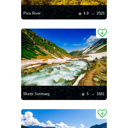
Piva River
4.9
2025
Munții Sonmarg
5
1681