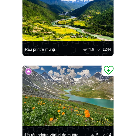
Râu printre munți
4.9
1244
Un râu printre vârfuri de munte
5
14