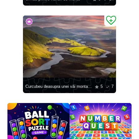
Curcubeu deasupra unei văi montane
5
7