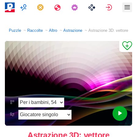
Multigiocatore
Compiti
Viaggi
Accedi
Puzzle
Raccolte
Altro
Astrazione
Astrazione 3D: vettore
Astrazione 3D: vettore