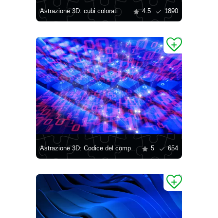
Astrazione 3D: cubi colorati
4.5
1890
Astrazione 3D: Codice del computer
5
654