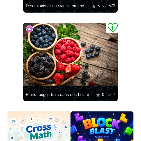
Des raisins et une vieille cruche
5
572
Fruits rouges frais dans des bols en bois
0
7