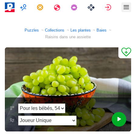
Multijoueur
Tâches
Voyages
Connexio
Puzzles
Collections
Les plantes
Baies
Raisins dans une assiette