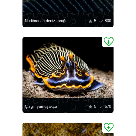
Nudibranch deniz tarağı
5
800
Çizgili yumuşakça
5
670