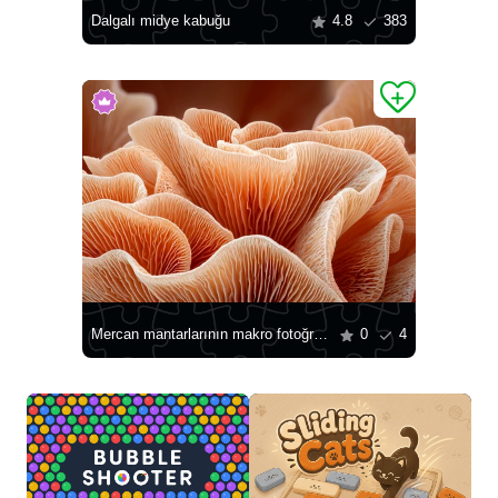
Dalgalı midye kabuğu
4.8
383
Mercan mantarlarının makro fotoğrafı
0
4