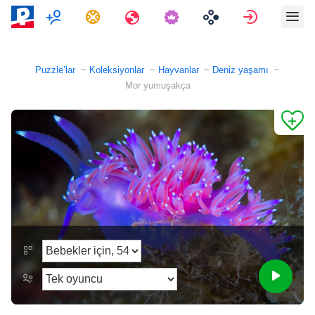
Çok oyunculu
Görevler
Seyahatler
Giriş Yap
Puzzle’lar
Koleksiyonlar
Hayvanlar
Deniz yaşamı
Mor yumuşakça