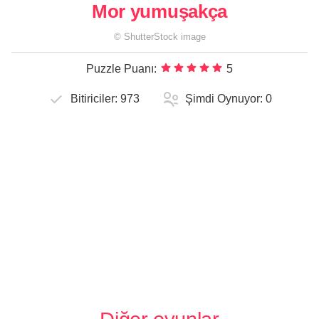
Mor yumuşakça
©
ShutterStock
image
Puzzle Puanı:
5
Bitiriciler:
973
Şimdi Oynuyor:
0