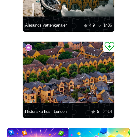
Ålesunds vattenkanaler
4.9
1486
Historiska hus i London
5
14