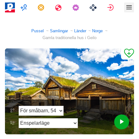
Multiplayer
Uppgifter
Resor
Logga in
Pussel
Samlingar
Länder
Norge
Gamla traditionella hus i Geilo