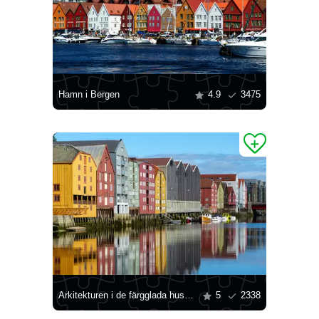
Hamn i Bergen
4.9
3475
Arkitekturen i de färgglada husen i Trondheim
5
2338