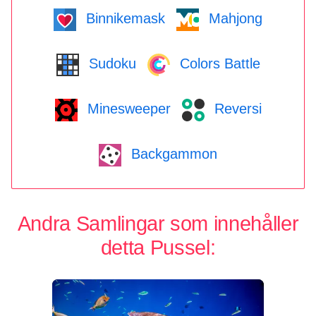
Binnikemask
Mahjong
Sudoku
Colors Battle
Minesweeper
Reversi
Backgammon
Andra Samlingar som innehåller
detta Pussel: