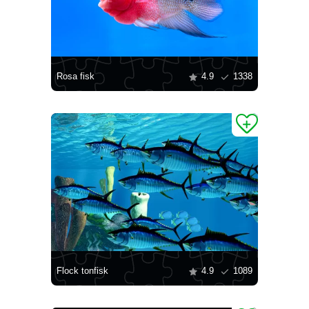
Rosa fisk
4.9
1338
Flock tonfisk
4.9
1089