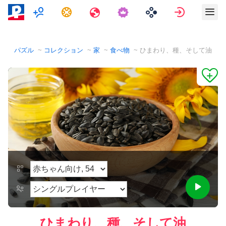
マルチプレイヤー
タスク
旅行
サインイ
パズル
コレクション
家
食べ物
ひまわり、種、そして油
ひまわり、種、そして油