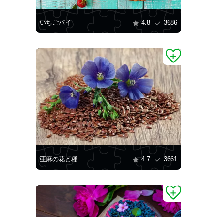
いちごパイ
4.8
3686
亜麻の花と種
4.7
3661