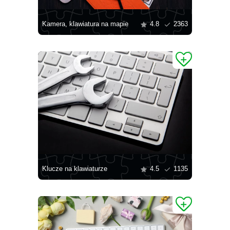
Kamera, klawiatura na mapie
4.8
2363
Klucze na klawiaturze
4.5
1135