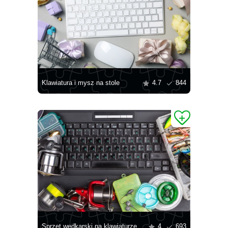
Klawiatura i mysz na stole
4.7
844
Sprzęt wędkarski na klawiaturze laptopa
4
693