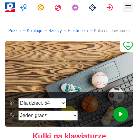
Multiplayer
Zadania
Podróże
Zaloguj si
Puzzle
Kolekcje
Rzeczy
Elektronika
Kulki na klawiaturze
Kulki na klawiaturze