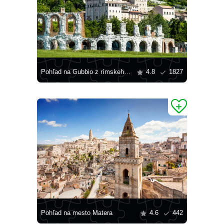
Pohľad na Gubbio z rímskeho divadla
4.8
1827
Pohľad na mesto Matera
4.6
442