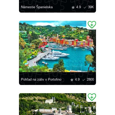
Námestie Španielska
4.9
39K
Pohľad na záliv v Portofino
4.9
2800