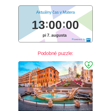
Aktuálny čas v Matera
13
00
01
pi 7. augusta
Powered by
DaysPedia.c
om
Podobné puzzle: