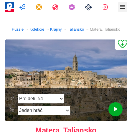
Multiplayer
Úlohy
Cestovania
Prihlásiť 
Puzzle
Kolekcie
Krajiny
Taliansko
Matera, Taliansko
Matera, Taliansko