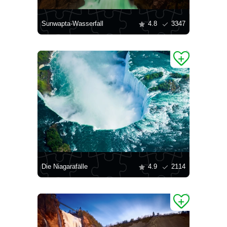
Sunwapta-Wasserfall
4.8
3347
Die Niagarafälle
4.9
2114