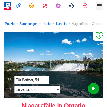
Multiplayer
Aufgaben
Reisen
Anmelde
Puzzle
Sammlungen
Länder
Kanada
Niagarafälle in Ontario
Niagarafälle in Ontario