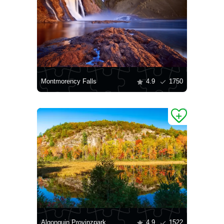
Montmorency Falls
4.9
1750
Algonquin Provinzpark
4.9
1522