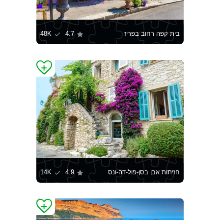
בית קפה רחוב בפריז
4.7
48K
חזיתות אבן בסן-פול-דה-ונס
4.9
14K