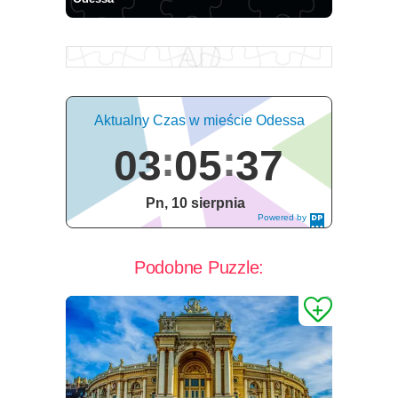
Aktualny Czas w mieście Odessa
03
05
38
Pn, 10 sierpnia
Powered by
DaysPedia.c
om
Podobne Puzzle: