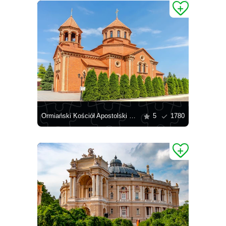
Ormiański Kościół Apostolski w Odessie
5
1780