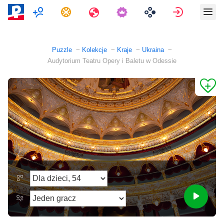
Multiplayer
Zadania
Podróże
Zaloguj si
Puzzle
Kolekcje
Kraje
Ukraina
Audytorium Teatru Opery i Baletu w Odessie