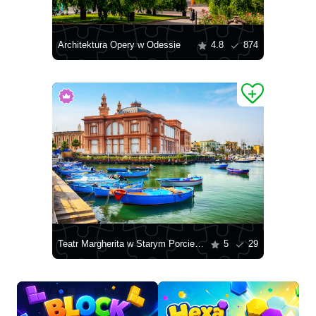
Architektura Opery w Odessie
4.8
874
Teatr Margherita w Starym Porcie Bari
5
29