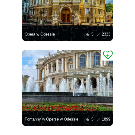
Opera w Odessie
5
2333
Fontanny w Operze w Odessie
5
1899