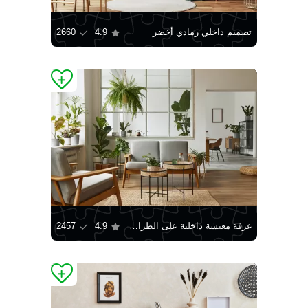
تصميم داخلي رمادي أخضر
4.9
2660
غرفة معيشة داخلية على الطراز الاسكندنافي
4.9
2457