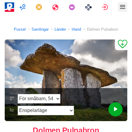
Multiplayer
Uppgifter
Resor
Logga in
Pussel
Samlingar
Länder
Irland
Dolmen Pulnabron
Dolmen Pulnabron