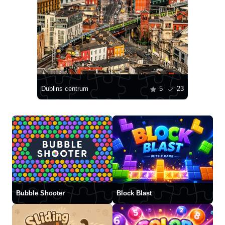
Dublins centrum
5
23
Bubble Shooter
Block Blast