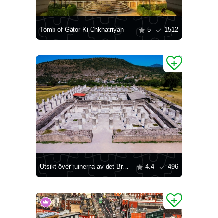
Tomb of Gator Ki Chkhatriyan
5
1512
Utsikt över ruinerna av det Brända Palatset, Tula
4.4
496