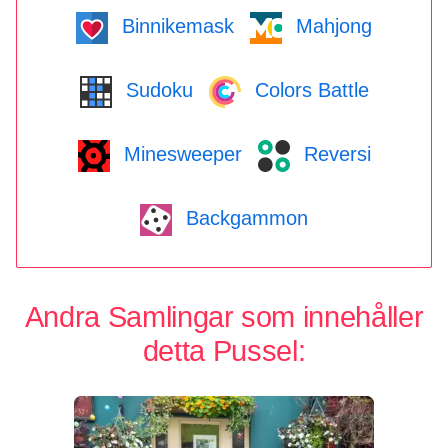
Binnikemask
Mahjong
Sudoku
Colors Battle
Minesweeper
Reversi
Backgammon
Andra Samlingar som innehåller
detta Pussel: