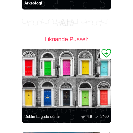
Arkeologi
Liknande Pussel:
Dublin färgade dörrar
4.9
3460