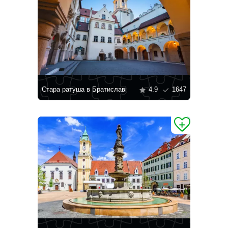
Стара ратуша в Братиславі
4.9
1647