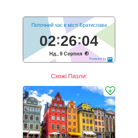
Поточний час в місті Братислава
02
26
04
Нд., 9 Серпня
Powered by
DaysPedia.c
om
Схожі Пазли: