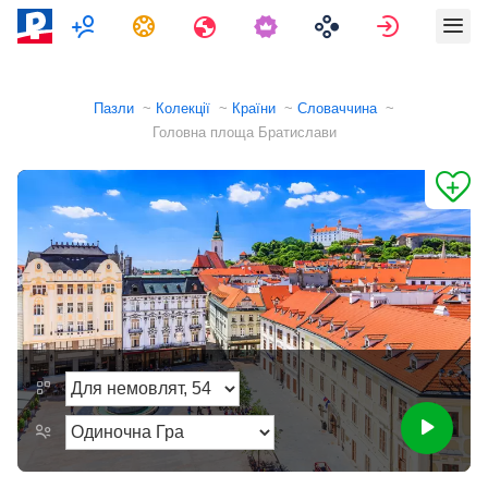
Мультиплеєр
Завдання
Подорожі
Увійти
Пазли
Колекції
Країни
Словаччина
Головна площа Братислави