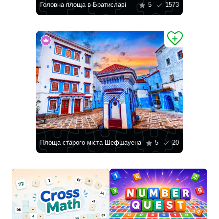
Головна площа в Братиславі
5
1573
Площа старого міста Шефшауена
5
20