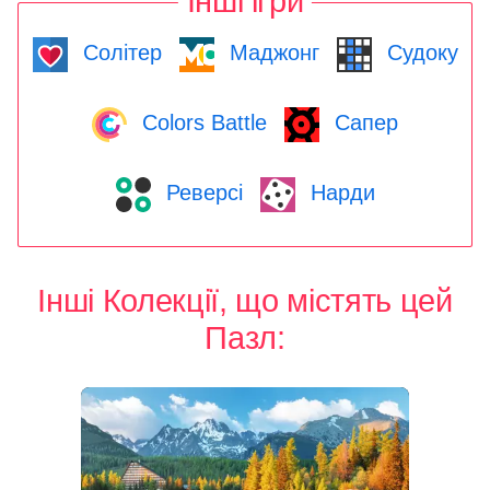
Інші ігри
Солітер
Маджонг
Судоку
Colors Battle
Сапер
Реверсі
Нарди
Інші Колекції, що містять цей
Пазл: