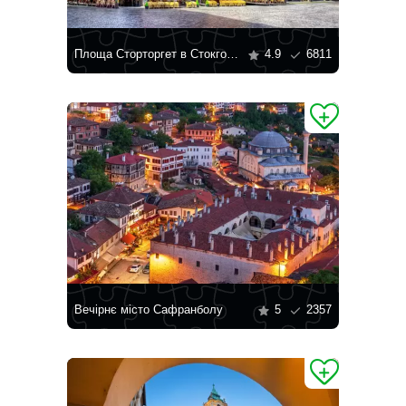
Площа Сторторгет в Стокгольмі
4.9
6811
Вечірнє місто Сафранболу
5
2357