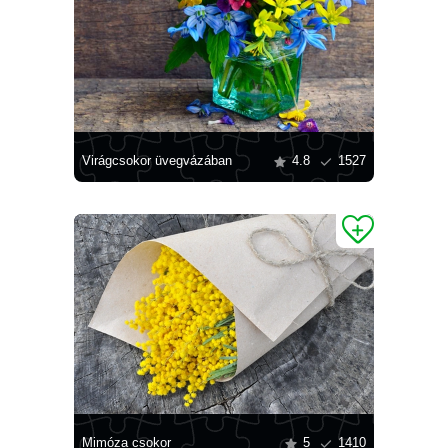
Virágcsokor üvegvázában
4.8
1527
Mimóza csokor
5
1410