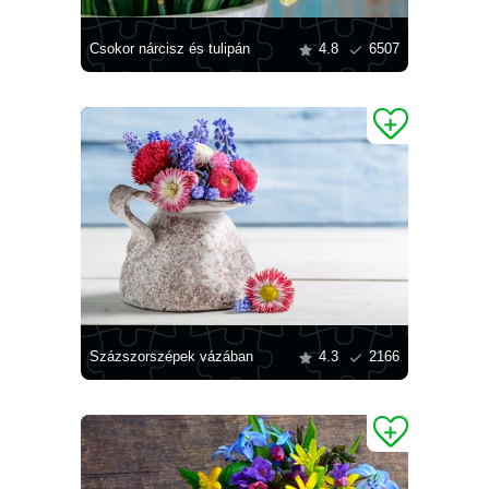
Csokor nárcisz és tulipán
4.8
6507
Százszorszépek vázában
4.3
2166