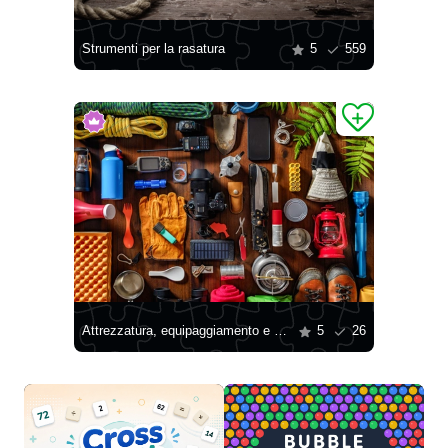
Strumenti per la rasatura
5
559
Attrezzatura, equipaggiamento e accessori per l’escursionismo in montagna
5
26