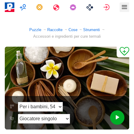
Multigiocatore
Compiti
Viaggi
Accedi
Puzzle
Raccolte
Cose
Strumenti
Accessori e ingredienti per cure termali