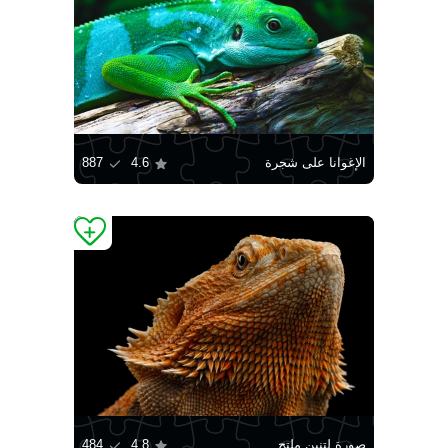
الإغوانا على شجرة
4.6
887
صورة لتنين ملتح
4.8
484