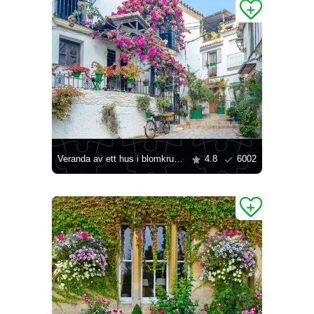
Veranda av ett hus i blomkrukor
4.8
6002