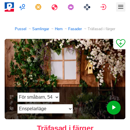
Multiplayer
Uppgifter
Resor
Logga in
Pussel
Samlingar
Hem
Fasader
Träfasad i färger
Träfasad i färger