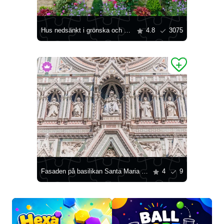
Hus nedsänkt i grönska och blommor
4.8
3075
Fasaden på basilikan Santa Maria del Fiore
4
9