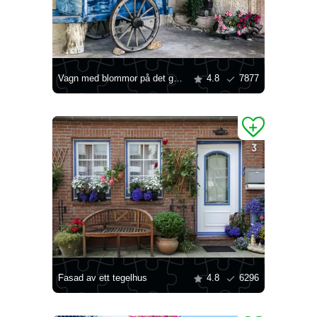
Vagn med blommor på det gamla huset
4.8
7877
Fasad av ett tegelhus
4.8
6296