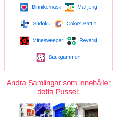
Binnikemask
Mahjong
Sudoku
Colors Battle
Minesweeper
Reversi
Backgammon
Andra Samlingar som innehåller
detta Pussel: