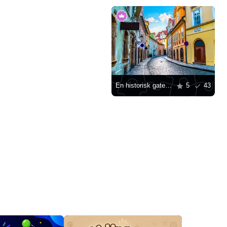
En historisk gate i Praha
5
43