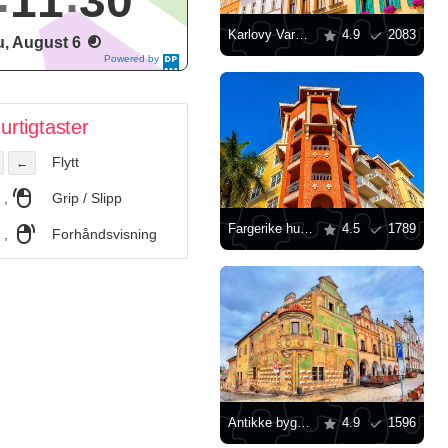
11
30
Karlovy Vary arkitektur
4.9
2083
, August 6
Powered by
DaysPedia.c
om
urtigtaster
Flytt
←
,
Grip / Slipp
Fargerike hus i Napoli
4.5
1789
,
Forhåndsvisning
Antikke bygninger i byen Telc
4.9
1596