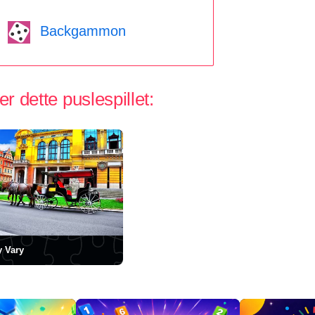
Backgammon
 dette puslespillet:
y Vary