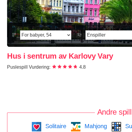
Hus i sentrum av Karlovy Vary
Puslespill Vurdering:
4.8
Andre spill
Solitaire
Mahjong
Su