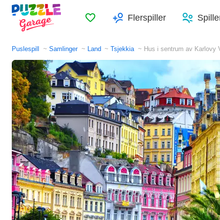
Favoritter
Flerspiller
Spille
Puslespill
Samlinger
Land
Tsjekkia
Hus i sentrum av Karlovy 