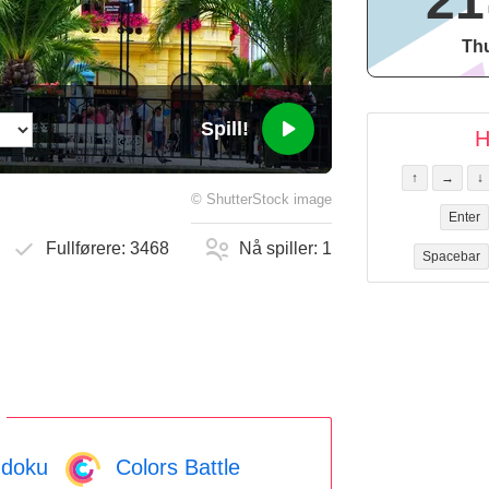
21
Thu
Spill!
H
↑
→
↓
©
ShutterStock
image
Enter
Fullførere:
3468
Nå spiller:
1
Spacebar
doku
Colors Battle