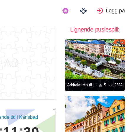
Logg på
Lignende puslespill:
Arkitekturen til husene i Karlovy Vary
5
2362
nde tid i Karlsbad