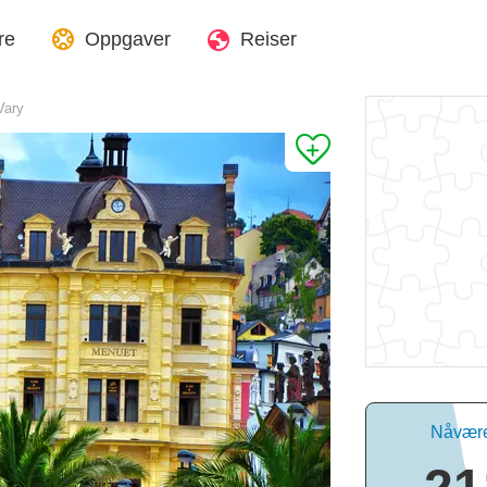
re
Oppgaver
Reiser
Vary
Nåvære