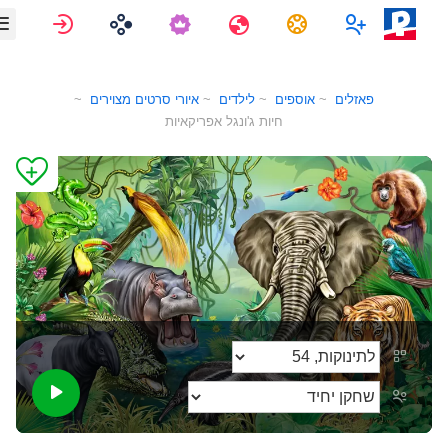
משימות
מרובה משתתפים
נסיעות
התחברות
פאזלים
אוספים
לילדים
איורי סרטים מצוירים
חיות ג'ונגל אפריקאיות