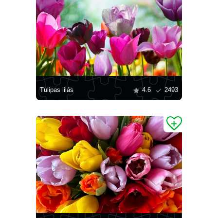
Tulipas lilás
4.6
2493