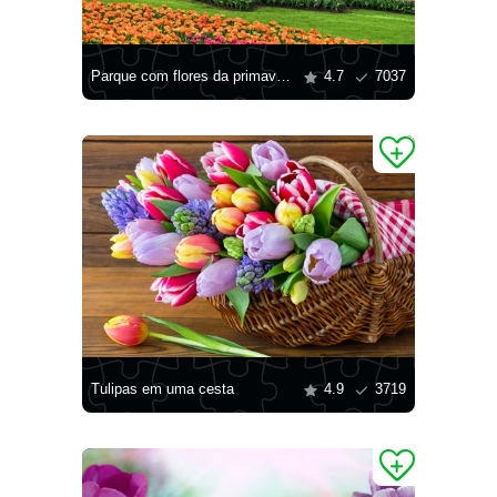
Parque com flores da primavera
4.7
7037
Tulipas em uma cesta
4.9
3719