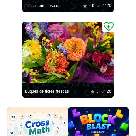
Tulipas em close-up
4.9
1120
Buquês de flores frescas
5
28