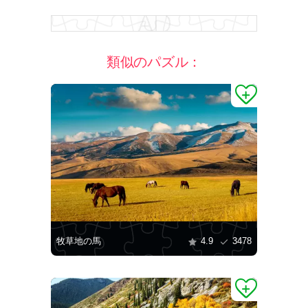
類似のパズル：
牧草地の馬
4.9
3478