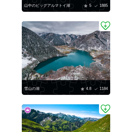
山中のビッグアルマトイ湖
5
1885
雪山の湖
4.8
1184