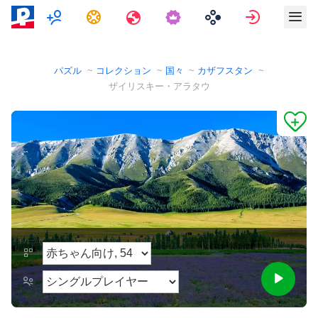
マルチプレイヤー
タスク
旅行
サインイ
パズル
コレクション
国々
カザフスタン
ザイリスキー・アラタウ