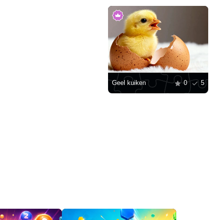
Geel kuiken
0
5