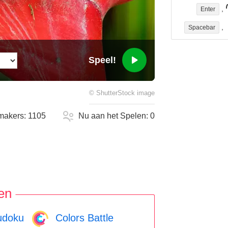
,
Enter
,
Spacebar
Speel!
©
ShutterStock
image
makers:
1105
Nu aan het Spelen:
0
en
doku
Colors Battle