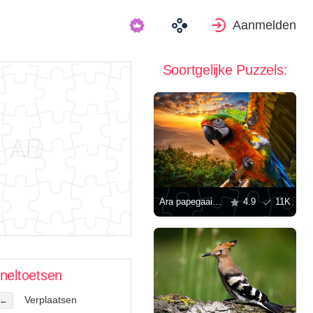
Aanmelden
Soortgelijke Puzzels:
Ara papegaai op de achtergrond van de zonsondergang
4.9
11K
neltoetsen
Verplaatsen
←