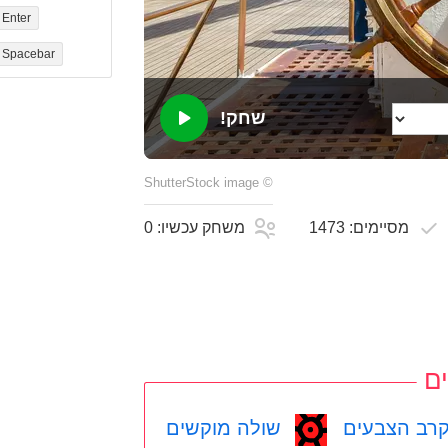
Enter
Spacebar
שחק!
ShutterStock
image
©
מסיימים:
1473
משחק עכשיו:
0
ם
רב הצבעים
שולה מוקשים