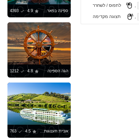
,
לתפוס / לשחרר
ספינה בפארק סאזוב
4.9
4393
,
תצוגה מקדימה
הגה הספינה
4.8
1212
אוניית תענוגות בפסו דה רגואה
4.5
763