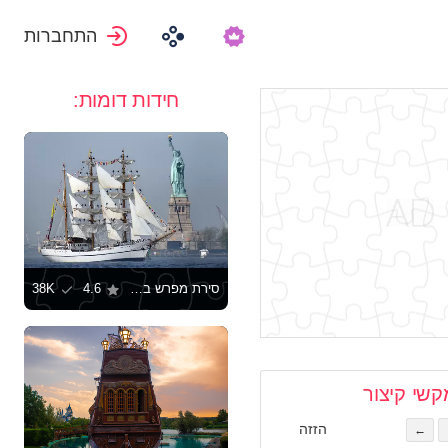
התחברות
חידות דומות:
סירת מפרש בנמל ניו יורק
4.6
38K
קשי קיצור
הזזה
←