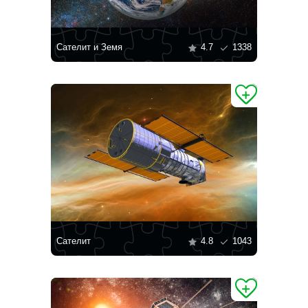
Сателит и Земя
4.7
1338
Сателит
4.8
1043