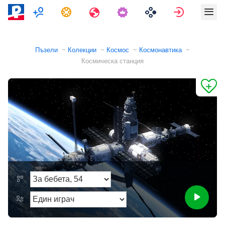
Мултиплейър
Задачи
Пътувания
Вход
Пъзели
Колекции
Космос
Космонавтика
Космическа станция