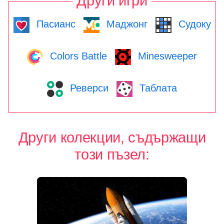
Други игри
Пасианс
Маджонг
Судоку
Colors Battle
Minesweeper
Реверси
Таблата
Други колекции, съдържащи
този пъзел: