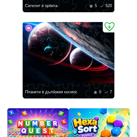
Сателит в орбита
5
520
Планети в дълбокия космос
0
7