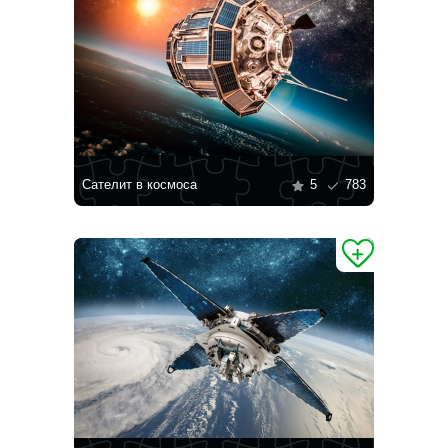
Сателит в космоса
5
783