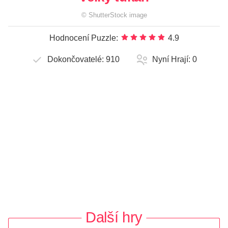
©
ShutterStock
image
Hodnocení Puzzle:
4.9
Dokončovatelé:
910
Nyní Hrají:
0
Další hry