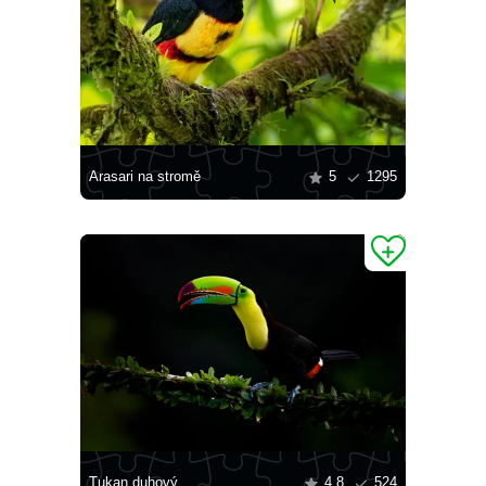
Arasari na stromě
5
1295
Tukan duhový
4.8
524