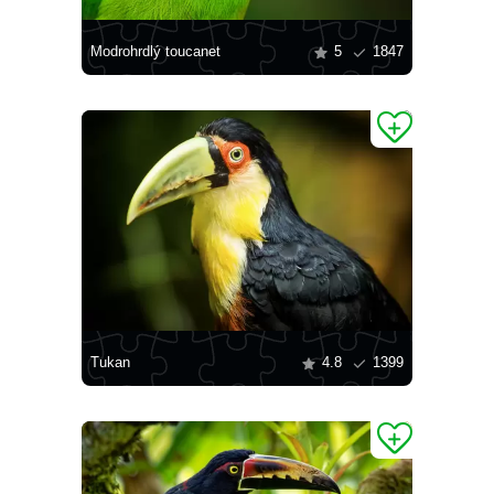
Modrohrdlý toucanet
5
1847
Tukan
4.8
1399