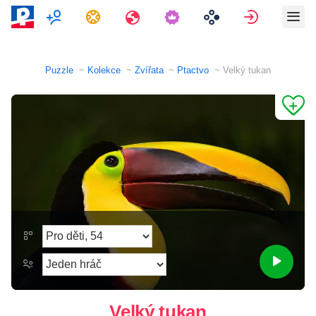
Hra pro více hráčů
Úkoly
Cesty
Přihlásit 
Puzzle
Kolekce
Zvířata
Ptactvo
Velký tukan
Velký tukan